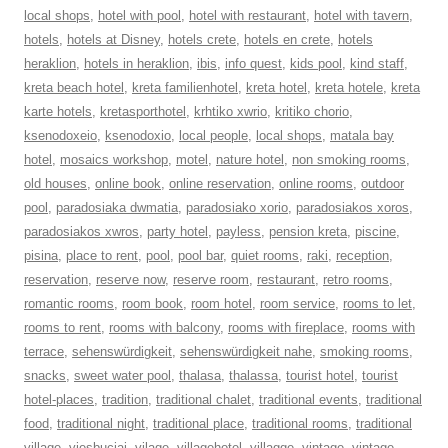
local shops
,
hotel with pool
,
hotel with restaurant
,
hotel with tavern
,
hotels
,
hotels at Disney
,
hotels crete
,
hotels en crete
,
hotels
heraklion
,
hotels in heraklion
,
ibis
,
info quest
,
kids pool
,
kind staff
,
kreta beach hotel
,
kreta familienhotel
,
kreta hotel
,
kreta hotele
,
kreta
karte hotels
,
kretasporthotel
,
krhtiko xwrio
,
kritiko chorio
,
ksenodoxeio
,
ksenodoxio
,
local people
,
local shops
,
matala bay
hotel
,
mosaics workshop
,
motel
,
nature hotel
,
non smoking rooms
,
old houses
,
online book
,
online reservation
,
online rooms
,
outdoor
pool
,
paradosiaka dwmatia
,
paradosiako xorio
,
paradosiakos xoros
,
paradosiakos xwros
,
party hotel
,
payless
,
pension kreta
,
piscine
,
pisina
,
place to rent
,
pool
,
pool bar
,
quiet rooms
,
raki
,
reception
,
reservation
,
reserve now
,
reserve room
,
restaurant
,
retro rooms
,
romantic rooms
,
room book
,
room hotel
,
room service
,
rooms to let
,
rooms to rent
,
rooms with balcony
,
rooms with fireplace
,
rooms with
terrace
,
sehenswürdigkeit
,
sehenswürdigkeit nahe
,
smoking rooms
,
snacks
,
sweet water pool
,
thalasa
,
thalassa
,
tourist hotel
,
tourist
hotel-places
,
tradition
,
traditional chalet
,
traditional events
,
traditional
food
,
traditional night
,
traditional place
,
traditional rooms
,
traditional
village
,
viesbuciai
,
vilage
,
villagehotel
,
villagge
,
vintage
,
vintage