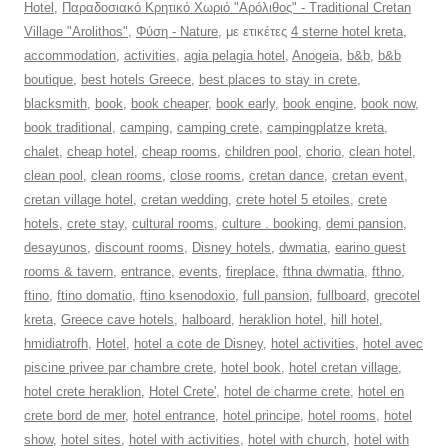
Hotel
,
Παραδοσιακό Κρητικό Χωριό "Αρόλιθος" - Traditional Cretan
Village "Arolithos"
,
Φύση - Nature
, με ετικέτες
4 sterne hotel kreta
,
accommodation
,
activities
,
agia pelagia hotel
,
Anogeia
,
b&b
,
b&b
boutique
,
best hotels Greece
,
best places to stay in crete
,
blacksmith
,
book
,
book cheaper
,
book early
,
book engine
,
book now
,
book traditional
,
camping
,
camping crete
,
campingplatze kreta
,
chalet
,
cheap hotel
,
cheap rooms
,
children pool
,
chorio
,
clean hotel
,
clean pool
,
clean rooms
,
close rooms
,
cretan dance
,
cretan event
,
cretan village hotel
,
cretan wedding
,
crete hotel 5 etoiles
,
crete
hotels
,
crete stay
,
cultural rooms
,
culture . booking
,
demi pansion
,
desayunos
,
discount rooms
,
Disney hotels
,
dwmatia
,
earino guest
rooms & tavern
,
entrance
,
events
,
fireplace
,
fthna dwmatia
,
fthno
,
ftino
,
ftino domatio
,
ftino ksenodoxio
,
full pansion
,
fullboard
,
grecotel
kreta
,
Greece cave hotels
,
halboard
,
heraklion hotel
,
hill hotel
,
hmidiatrofh
,
Hotel
,
hotel a cote de Disney
,
hotel activities
,
hotel avec
piscine privee par chambre crete
,
hotel book
,
hotel cretan village
,
hotel crete heraklion
,
Hotel Crete'
,
hotel de charme crete
,
hotel en
crete bord de mer
,
hotel entrance
,
hotel principe
,
hotel rooms
,
hotel
show
,
hotel sites
,
hotel with activities
,
hotel with church
,
hotel with