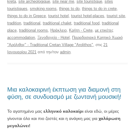
kreta
,
site archeologique
,
site near me
,
site touristique
,
sites
touristiques
,
smoking rooms
,
things to do
,
things to do in crete
,
things to do in Greece
,
tourist hotel
,
tourist hotel-places
,
tourist site
,
tradition
,
traditional
,
traditional chalet
,
traditional food
,
traditional
place
,
traditional rooms
,
Ηράκλειο
,
Κρήτη - Crete
,
με ετικέτες
accommodation
,
Ξενοδοχείο - Hotel
,
Παραδοσιακό Κρητικό Χωριό
"Αρόλιθος" - Traditional Cretan Village "Arolithos"
, στις
21
Ιανουαρίου 2021
από την/τον
admin
.
Μια καλοκαιρινή έκπτωση για διαμονή στη
φύση, σε συνδυασμό με ζωντανή μουσική!
Το αγαπημένο μας
ελληνικό καλοκαίρι
είναι εδώ, οι μέρες
γίνονται όλο και πιο ζεστές και η ανάγκη μας για
χαλάρωση
μεγαλώνει!