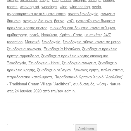
rooms
,
weaving art
,
weddings
,
wine
,
wine tasting
,
xwrio
,
αγροτουριστικα καταλυματα κρητη
,
ανοιτο ξενοδοχείο
,
ανωγεια
διαμονη
,
αρχανες διαμονη
,
βουνο
,
γαζι
,
ενοικιαζομενα δωματια
ηρακλειο κρητης κεντρο
,
ενοικιαζομενα δωματια κοντα ρεθυμνο
,
ημιδιατροφη
,
ηοτελ
,
Ηράκλειο
,
Κρήτη - Crete
,
με ετικέτες 24/7
reception
,
Μουσική
,
ξενοδοχεία
,
ξενοδοχεία αθηνα κοντα σε μετρο
,
ξενοδοχεια ανωγεια
,
Ξενοδοχεία Ηράκλειο
,
ξενοδοχεια ηρακλειο
κρητης αμμουδαρα
,
ξενοδοχεια ηρακλειο κρητης οικονομικα
,
Ξενοδοχείο
,
Ξενοδοχείο - Hotel
,
ξενοδοχείο ανωγεια
,
ξενοδοχειο
ηρακλειο κρητης
,
ξενοδοχειο ρεβεγιον
,
ξενωνες κρητη
,
παλια σπιτια
,
παραδοσιακα καταλυματα
,
Παραδοσιακό Κρητικό Χωριό "Αρόλιθος"
- Traditional Cretan Village "Arolithos"
,
συνδυασμός
,
Φύση - Nature
,
στις
24 Ιουνίου 2020
από την/τον
admin
.
Αναζήτηση