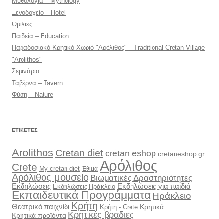
Μυθολογία – Mythology
Ξενοδοχείο – Hotel
Ομιλίες
Παιδεία – Education
Παραδοσιακό Κρητικό Χωριό "Αρόλιθος" – Traditional Cretan Village
"Arolithos"
Σεμινάρια
Ταβέρνα – Tavern
Φύση – Nature
ΕΤΙΚΈΤΕΣ
Arolithos
Cretan diet
cretan eshop
cretaneshop.gr
Αρόλιθος
Crete
My cretan diet
Έθιμα
Αρόλιθος μουσείο
Βιωματικές Δραστηριότητες
Εκδηλώσεις
Εκδηλώσεις για παιδιά
Εκδηλώσεις Ηράκλειο
Εκπαιδευτικά Προγράμματα
Ηράκλειο
Κρήτη
Θεατρικό παιχνίδι
Κρητικά
Κρήτη - Crete
Κρητικές βραδιες
Κρητικά προϊόντα