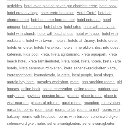
activities
,
hotel avec piscine privee par chambre crete
,
hotel book
,
hotel cretan village
,
hotel crete heraklion
,
Hotel Crete'
,
hotel de
charme crete
,
hotel en crete bord de mer
,
hotel entrance
,
hotel
principe
,
hotel rooms
,
hotel show
,
hotel sites
,
hotel with activities
,
hotel with church
,
hotel with local shops
,
hotel with pool
,
hotel with
restaurant
,
hotel with tavern
,
hotels
,
hotels at Disney
,
hotels crete
,
hotels en crete
,
hotels heraklion
,
hotels in heraklion
,
ibis
,
info quest
,
kafenion
,
kids pool
,
kreta
,
kreta agriturismo
,
kreta aquapark
,
kreta
beach hotel
,
kreta familienhotel
,
kreta hotel
,
kreta hotele
,
kreta karte
hotels
,
kreta sehenswurdigkeiten
,
kreta sehenswurdigkeiten karte
,
kretasporthotel
,
ksenodoxeio
,
la crete
,
local people
,
local shops
,
matala bay hotel
,
mosaics workshop
,
motel
,
non smoking rooms
,
old
houses
,
online book
,
online reservation
,
online rooms
,
outdoor pool
,
party hotel
,
payless
,
pension kreta
,
piscine
,
place to rent
,
place to
visit near me
,
places of interest
,
quiet rooms
,
reception
,
reservation
,
romantic rooms
,
room hotel
,
rooms to let
,
rooms to rent
,
rooms with
balcony
,
rooms with fireplace
,
rooms with terrace
,
sehenswürdigkeit
,
sehenswürdigkeit nahe
,
sehenswurdigkeiten
,
sehenswurdigkeiten