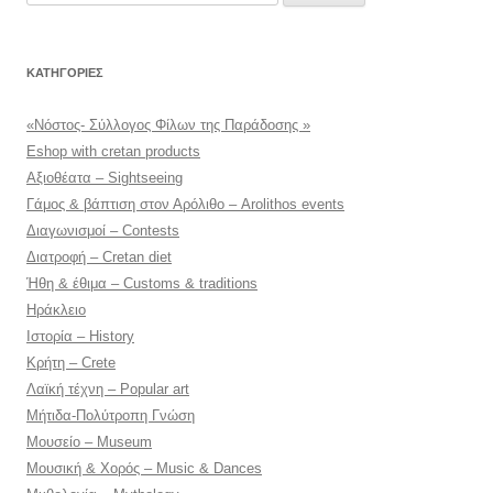
για:
KΑΤΗΓΟΡΊΕΣ
«Νόστος- Σύλλογος Φίλων της Παράδοσης »
Eshop with cretan products
Αξιοθέατα – Sightseeing
Γάμος & βάπτιση στον Αρόλιθο – Arolithos events
Διαγωνισμοί – Contests
Διατροφή – Cretan diet
Ήθη & έθιμα – Customs & traditions
Ηράκλειο
Ιστορία – History
Κρήτη – Crete
Λαϊκή τέχνη – Popular art
Μήτιδα-Πολύτροπη Γνώση
Μουσείο – Museum
Μουσική & Χορός – Music & Dances