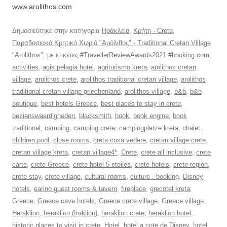
www.arolithos.com
Δημοσιεύτηκε στην κατηγορία
Ηράκλειο
,
Κρήτη - Crete
,
Παραδοσιακό Κρητικό Χωριό "Αρόλιθος" - Traditional Cretan Village
"Arolithos"
, με ετικέτες
#TravellerReviewAwards2021 #booking.com
,
activities
,
agia pelagia hotel
,
agriturismo kreta
,
arolithos cretan
village
,
arolithos crete
,
arolithos traditional cretan village
,
arolithos
traditional cretan village griechenland
,
arolithos village
,
b&b
,
b&b
boutique
,
best hotels Greece
,
best places to stay in crete
,
bezienswaardigheden
,
blacksmith
,
book
,
book engine
,
book
traditional
,
camping
,
camping crete
,
campingplatze kreta
,
chalet
,
children pool
,
close rooms
,
creta cosa vedere
,
cretan village crete
,
cretan village kreta
,
cretan village4*
,
Crete
,
crete all inclusive
,
crete
carte
,
crete Greece
,
crete hotel 5 etoiles
,
crete hotels
,
crete region
,
crete stay
,
crete village
,
cultural rooms
,
culture . booking
,
Disney
hotels
,
earino guest rooms & tavern
,
fireplace
,
grecotel kreta
,
Greece
,
Greece cave hotels
,
Greece crete village
,
Greece village
,
Heraklion
,
heraklion (Iraklion)
,
heraklion crete
,
heraklion hotel
,
historic places to visit in crete
,
Hotel
,
hotel a cote de Disney
,
hotel