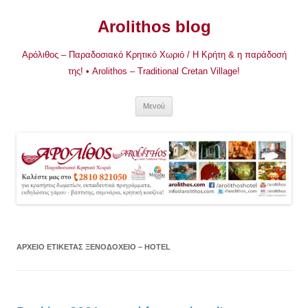
Μετάβαση
σε
Arolithos blog
περιεχόμενο
Αρόλιθος – Παραδοσιακό Κρητικό Χωριό / Η Κρήτη & η παράδοσή
της! • Arolithos – Traditional Cretan Village!
Μενού
ΑΡΧΕΊΟ ΕΤΙΚΈΤΑΣ
ΞΕΝΟΔΟΧΕΊΟ – HOTEL