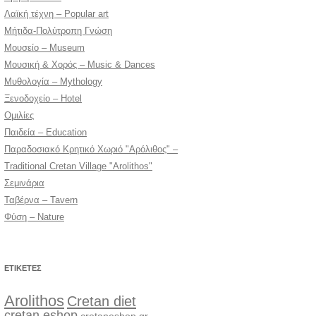
Λαϊκή τέχνη – Popular art
Μήτιδα-Πολύτροπη Γνώση
Μουσείο – Museum
Μουσική & Χορός – Music & Dances
Μυθολογία – Mythology
Ξενοδοχείο – Hotel
Ομιλίες
Παιδεία – Education
Παραδοσιακό Κρητικό Χωριό "Αρόλιθος" –
Traditional Cretan Village "Arolithos"
Σεμινάρια
Ταβέρνα – Tavern
Φύση – Nature
ΕΤΙΚΈΤΕΣ
Arolithos
Cretan diet
cretan eshop