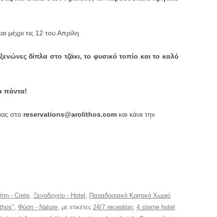
ι μέχρι τις 12 του Απρίλη
ενώνες δίπλα στο τζάκι, το φυσικό τοπίο και το καλό
α πάντα!
μας στο
reservations@arolithos.com
και κάνε την
ήτη - Crete
,
Ξενοδοχείο - Hotel
,
Παραδοσιακό Κρητικό Χωριό
ithos"
,
Φύση - Nature
, με ετικέτες
24/7 reception
,
4 sterne hotel