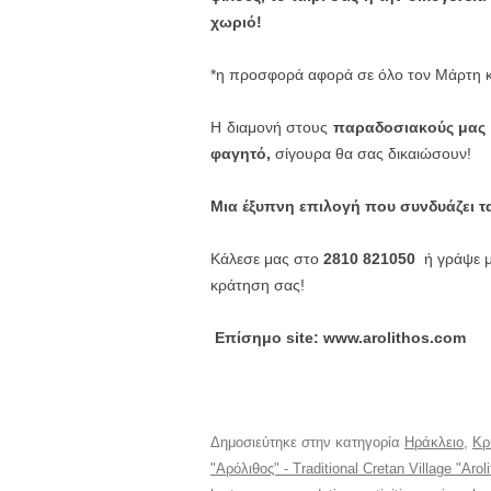
χωριό!
*η προσφορά αφορά σε όλο τον Μάρτη κα
Η διαμονή στους
παραδοσιακούς μας ξ
φαγητό,
σίγουρα θα σας δικαιώσουν!
Μια έξυπνη επιλογή που συνδυάζει τ
Κάλεσε μας στο
2810 821050
ή γράψε 
κράτηση σας!
Επίσημο site: www.arolithos.com
Δημοσιεύτηκε στην κατηγορία
Ηράκλειο
,
Κρ
"Αρόλιθος" - Traditional Cretan Village "Arol