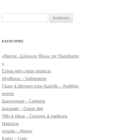
Αναζήτηση
για:
KΑΤΗΓΟΡΊΕΣ
«Νόστος- Σύλλογος Φίλων της Παράδοσης
»
Eshop with cretan products
Αξιοθέατα – Sightseeing
Γάμος & βάπτιση στον Αρόλιθο – Arolithos
events
Διαγωνισμοί – Contests
Διατροφή – Cretan diet
Ήθη & έθιμα – Customs & traditions
Ηράκλειο
Ιστορία – History
Κρήτη – Crete