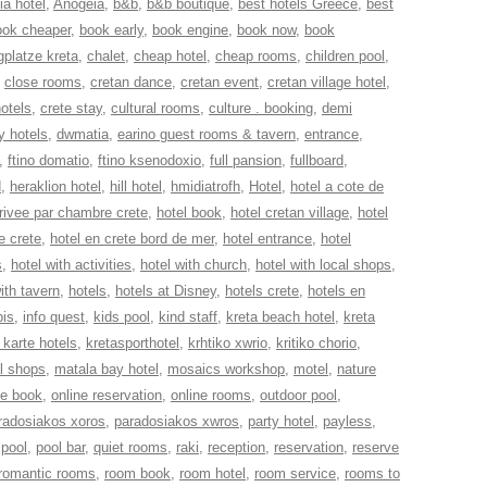
ia hotel
,
Anogeia
,
b&b
,
b&b boutique
,
best hotels Greece
,
best
ook cheaper
,
book early
,
book engine
,
book now
,
book
platze kreta
,
chalet
,
cheap hotel
,
cheap rooms
,
children pool
,
,
close rooms
,
cretan dance
,
cretan event
,
cretan village hotel
,
hotels
,
crete stay
,
cultural rooms
,
culture . booking
,
demi
y hotels
,
dwmatia
,
earino guest rooms & tavern
,
entrance
,
,
ftino domatio
,
ftino ksenodoxio
,
full pansion
,
fullboard
,
d
,
heraklion hotel
,
hill hotel
,
hmidiatrofh
,
Hotel
,
hotel a cote de
privee par chambre crete
,
hotel book
,
hotel cretan village
,
hotel
e crete
,
hotel en crete bord de mer
,
hotel entrance
,
hotel
s
,
hotel with activities
,
hotel with church
,
hotel with local shops
,
ith tavern
,
hotels
,
hotels at Disney
,
hotels crete
,
hotels en
bis
,
info quest
,
kids pool
,
kind staff
,
kreta beach hotel
,
kreta
 karte hotels
,
kretasporthotel
,
krhtiko xwrio
,
kritiko chorio
,
l shops
,
matala bay hotel
,
mosaics workshop
,
motel
,
nature
ne book
,
online reservation
,
online rooms
,
outdoor pool
,
radosiakos xoros
,
paradosiakos xwros
,
party hotel
,
payless
,
,
pool
,
pool bar
,
quiet rooms
,
raki
,
reception
,
reservation
,
reserve
romantic rooms
,
room book
,
room hotel
,
room service
,
rooms to