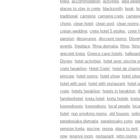
kreta
,
accommodation
,
activities
,
agia pelag
places to stay in crete
,
blacksmith
,
book
,
b
traditional
,
camping
,
camping crete
,
camping
chorio
,
clean hotel
,
clean pool
,
clean rooms
cretan wedding
,
crete hotel 5 etoiles
,
crete 
pansion
,
desayunos
,
discount rooms
,
Disne
events
,
fireplace
,
fthna dwmatia
,
fthno
,
ftino
grecotel kreta
,
Greece cave hotels
,
halboar
Disney
,
hotel activities
,
hotel avec piscine 
crete heraklion
,
Hotel Crete'
,
hotel de charm
principe
,
hotel rooms
,
hotel show
,
hotel site
hotel with pool
,
hotel with restaurant
,
hotel w
crete
,
hotels heraklion
,
hotels in heraklion
,
i
familienhotel
,
kreta hotel
,
kreta hotele
,
kreta
ksenodoxeio
,
ksenodoxio
,
local people
,
loca
hotel
,
non smoking rooms
,
old houses
,
onli
paradosiaka dwmatia
,
paradosiako xorio
,
pa
pension kreta
,
piscine
,
pisina
,
place to rent
now
,
reserve room
,
restaurant
,
retro rooms
,