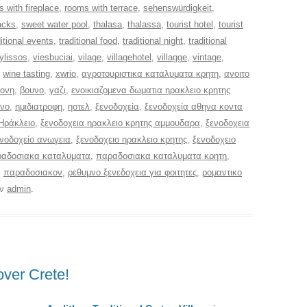
 with fireplace
,
rooms with terrace
,
sehenswürdigkeit
,
acks
,
sweet water pool
,
thalasa
,
thalassa
,
tourist hotel
,
tourist
ditional events
,
traditional food
,
traditional night
,
traditional
ylissos
,
viesbuciai
,
vilage
,
villagehotel
,
villagge
,
vintage
,
,
wine tasting
,
xwrio
,
αγροτουριστικα καταλυματα κρητη
,
ανοιτο
μονη
,
βουνο
,
γαζι
,
ενοικιαζομενα δωματια ηρακλειο κρητης
μνο
,
ημιδιατροφη
,
ηοτελ
,
ξενοδοχεία
,
ξενοδοχεία αθηνα κοντα
Ηράκλειο
,
ξενοδοχεια ηρακλειο κρητης αμμουδαρα
,
ξενοδοχεια
νοδοχείο ανωγεια
,
ξενοδοχειο ηρακλειο κρητης
,
ξενοδοχειο
αδοσιακα καταλυματα
,
παραδοσιακα καταλυματα κρητη
,
,
παραδοσιακον
,
ρεθυμνο ξενεδοχεια για φοιτητες
,
ρομαντικο
ον
admin
.
over Crete!