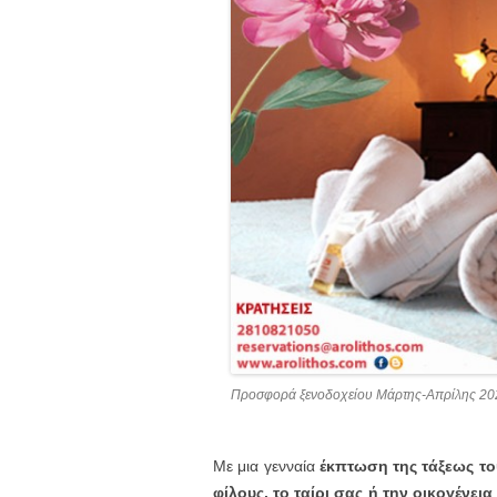
Προσφορά ξενοδοχείου Μάρτης-Απρίλης 20
Με μια γενναία
έκπτωση της τάξεως το
φίλους, το ταίρι σας ή την οικογένει