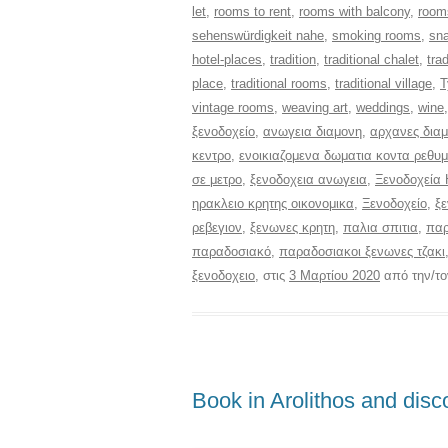
let
,
rooms to rent
,
rooms with balcony
,
rooms
sehenswürdigkeit nahe
,
smoking rooms
,
sn
hotel-places
,
tradition
,
traditional chalet
,
tra
place
,
traditional rooms
,
traditional village
,
T
vintage rooms
,
weaving art
,
weddings
,
wine
ξενοδοχείο
,
ανωγεια διαμονη
,
αρχανες δια
κεντρο
,
ενοικιαζομενα δωματια κοντα ρεθυ
σε μετρο
,
ξενοδοχεια ανωγεια
,
Ξενοδοχεία 
ηρακλειο κρητης οικονομικα
,
Ξενοδοχείο
,
ξε
ρεβεγιον
,
ξενωνες κρητη
,
παλια σπιτια
,
παρ
παραδοσιακό
,
παραδοσιακοι ξενωνες τζακι
ξενοδοχειο
, στις
3 Μαρτίου 2020
από την/τ
Book in Arolithos and disc