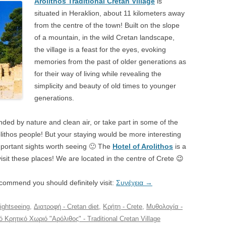
Arolithos Traditional Cretan Village
is
situated in Heraklion, about 11 kilometers away
from the centre of the town! Built on the slope
of a mountain, in the wild Cretan landscape,
the village is a feast for the eyes, evoking
memories from the past of older generations as
for their way of living while revealing the
simplicity and beauty of old times to younger
generations.
unded by nature and clean air, or take part in some of the
ithos people! But your staying would be more interesting
important sights worth seeing 🙂 The
Hotel of Arolithos
is a
isit these places! We are located in the centre of Crete 😉
commend you should definitely visit:
Συνέχεια
→
ightseeing
,
Διατροφή - Cretan diet
,
Κρήτη - Crete
,
Μυθολογία -
Κρητικό Χωριό "Αρόλιθος" - Traditional Cretan Village