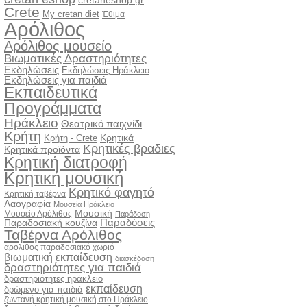
cretaneshop.gr
Crete
My cretan diet
Έθιμα
Αρόλιθος
Αρόλιθος μουσείο
Βιωματικές Δραστηριότητες
Εκδηλώσεις
Εκδηλώσεις Ηράκλειο
Εκδηλώσεις για παιδιά
Εκπαιδευτικά
Προγράμματα
Ηράκλειο
Θεατρικό παιχνίδι
Κρήτη
Κρητικά
Κρήτη - Crete
Κρητικές βραδιες
Κρητικά προϊόντα
Κρητική διατροφή
Κρητική μουσική
Κρητικό φαγητό
Κρητική ταβέρνα
Λαογραφία
Μουσεία Ηράκλειο
Μουσική
Μουσείο Αρόλιθος
Παράδοση
Παραδόσεις
Παραδοσιακή κουζίνα
Ταβέρνα Αρόλιθος
αρολιθος παραδοσιακό χωριό
βιωματική εκπαίδευση
διασκέδαση
δραστηριότητες για παιδιά
δραστηριότητες ηράκλειο
εκπαίδευση
δρώμενο για παιδιά
ζωντανή κρητική μουσική στο Ηράκλειο