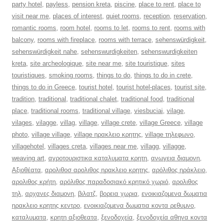
party hotel
,
payless
,
pension kreta
,
piscine
,
place to rent
,
place to
visit near me
,
places of interest
,
quiet rooms
,
reception
,
reservation
,
romantic rooms
,
room hotel
,
rooms to let
,
rooms to rent
,
rooms with
balcony
,
rooms with fireplace
,
rooms with terrace
,
sehenswürdigkeit
,
sehenswürdigkeit nahe
,
sehenswurdigkeiten
,
sehenswurdigkeiten
kreta
,
site archeologique
,
site near me
,
site touristique
,
sites
touristiques
,
smoking rooms
,
things to do
,
things to do in crete
,
things to do in Greece
,
tourist hotel
,
tourist hotel-places
,
tourist site
,
tradition
,
traditional
,
traditional chalet
,
traditional food
,
traditional
place
,
traditional rooms
,
traditional village
,
viesbuciai
,
vilage
,
vilages
,
vilagge
,
villag
,
village
,
village crete
,
village Greece
,
village
photo
,
village village
,
village ηρακλειο κρητης
,
village τηλεφωνο
,
villagehotel
,
villages creta
,
villages near me
,
villagg
,
villagge
,
weaving art
,
αγροτουριστικα καταλυματα κρητη
,
ανωγεια διαμονη
,
Αξιοθέατα
,
αρολιθοσ αρολιθος ηρακλειο κρητης
,
αρόλιθος ηράκλειο
,
αρολιθος κρήτη
,
αρόλιθος παραδοσιακό κρητικό χωριό
,
αρολιθος
τηλ
,
αρχανες διαμονη
,
βιλατζ
,
βορεια χωρια
,
ενοικιαζομενα δωματια
ηρακλειο κρητης κεντρο
,
ενοικιαζομενα δωματια κοντα ρεθυμνο
,
καταλυματα
,
κρητη αξιοθεατα
,
ξενοδοχεία
,
ξενοδοχεία αθηνα κοντα