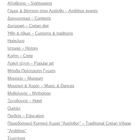
Αξιοθέατα – Sightseeing
Γάμος & βάπτιση στον Αρόλιθο – Arolithos events
Διαγωνισμοί – Contests
Διατροφή – Cretan diet
Ήθη & έθιμα – Customs & traditions
Ηράκλειο
Ιστορία – History
Κρήτη – Crete
Λαϊκή τέχνη – Popular art
Μήτιδα-Πολύτροπη Γνώση
Μουσείο – Museum
Μουσική & Χορός – Music & Dances
Μυθολογία – Mythology
Ξενοδοχείο – Hotel
Ομιλίες
Παιδεία – Education
Παραδοσιακό Κρητικό Χωριό "Αρόλιθος" – Traditional Cretan Village
"Arolithos"
Σεμινάρια