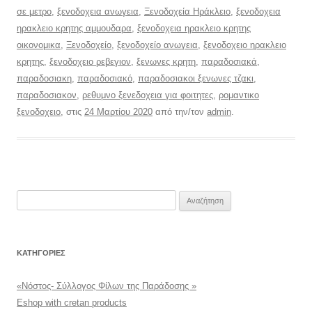
σε μετρο
,
ξενοδοχεια ανωγεια
,
Ξενοδοχεία Ηράκλειο
,
ξενοδοχεια
ηρακλειο κρητης αμμουδαρα
,
ξενοδοχεια ηρακλειο κρητης
οικονομικα
,
Ξενοδοχείο
,
ξενοδοχείο ανωγεια
,
ξενοδοχειο ηρακλειο
κρητης
,
ξενοδοχειο ρεβεγιον
,
ξενωνες κρητη
,
παραδοσιακά
,
παραδοσιακη
,
παραδοσιακό
,
παραδοσιακοι ξενωνες τζακι
,
παραδοσιακον
,
ρεθυμνο ξενεδοχεια για φοιτητες
,
ρομαντικο
ξενοδοχειο
, στις
24 Μαρτίου 2020
από την/τον
admin
.
Αναζήτηση
για:
KΑΤΗΓΟΡΊΕΣ
«Νόστος- Σύλλογος Φίλων της Παράδοσης »
Eshop with cretan products