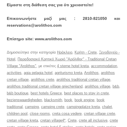
Είμαστε στη διάθεση σας για ότι χρειαστείτε!
Επικοινωνήστε μαζί μας : 2810-821050 και
reservations@arolithos.com
Επίσημο site: www.arolithos.com
Δημοσιεύτηκε στην κατηγορία
Ηράκλειο
,
Κρήτη - Crete
,
Ξενοδοχείο -
Hotel
,
Παραδοσιακό Κρητικό Χωριό "Αρόλιθος" - Traditional Cretan
Village "Arolithos"
, με ετικέτες
4 sterne hotel kreta
,
accommodation
,
activities
,
agia pelagia hotel
,
agriturismo kreta
,
Arolithos
,
arolithos
cretan village
,
arolithos crete
,
arolithos traditional cretan village
,
arolithos traditional cretan village griechenland
,
arolithos village
,
b&b
,
b&b boutique
,
best hotels Greece
,
best places to stay in crete
,
bezienswaardigheden
,
blacksmith
,
book
,
book engine
,
book
traditional
,
camping
,
camping crete
,
campingplatze kreta
,
chalet
,
children pool
,
close rooms
,
creta cosa vedere
,
cretan village crete
,
cretan village kreta
,
cretan village4*
,
Crete
,
crete all inclusive
,
crete