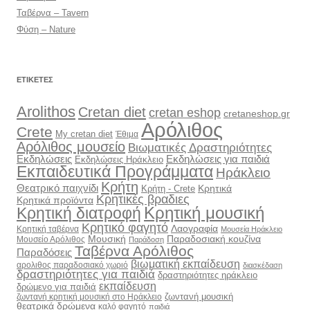
Ταβέρνα – Tavern
Φύση – Nature
ΕΤΙΚΈΤΕΣ
Arolithos
Cretan diet
cretan eshop
cretaneshop.gr
Αρόλιθος
Crete
My cretan diet
Έθιμα
Αρόλιθος μουσείο
Βιωματικές Δραστηριότητες
Εκδηλώσεις
Εκδηλώσεις για παιδιά
Εκδηλώσεις Ηράκλειο
Εκπαιδευτικά Προγράμματα
Ηράκλειο
Κρήτη
Θεατρικό παιχνίδι
Κρητικά
Κρήτη - Crete
Κρητικές βραδιες
Κρητικά προϊόντα
Κρητική διατροφή
Κρητική μουσική
Κρητικό φαγητό
Λαογραφία
Κρητική ταβέρνα
Μουσεία Ηράκλειο
Μουσική
Παραδοσιακή κουζίνα
Μουσείο Αρόλιθος
Παράδοση
Ταβέρνα Αρόλιθος
Παραδόσεις
βιωματική εκπαίδευση
αρολιθος παραδοσιακό χωριό
διασκέδαση
δραστηριότητες για παιδιά
δραστηριότητες ηράκλειο
εκπαίδευση
δρώμενο για παιδιά
ζωντανή μουσική
ζωντανή κρητική μουσική στο Ηράκλειο
θεατρικά δρώμενα
καλό φαγητό
παιδιά