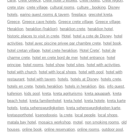
carte
,
crete Greece
,
crete hotel 5 etoiles
,
crete hotels
,
crete region
,
crete stay
,
crete village
,
cultural rooms
,
culture . booking
,
Disney
hotels
,
earino guest rooms & tavern
,
fireplace
,
grecotel kreta
,
Greece
,
Greece cave hotels
,
Greece crete village
,
Greece village
,
Heraklion
,
heraklion (Iraklion)
,
heraklion crete
,
heraklion hotel
,
historic places to visit in crete
,
Hotel
,
hotel a cote de Disney
,
hotel
activities
,
hotel avec piscine privee par chambre crete
,
hotel book
,
hotel cretan village
,
hotel crete heraklion
,
Hotel Crete'
,
hotel de
charme crete
,
hotel en crete bord de mer
,
hotel entrance
,
hotel
principe
,
hotel rooms
,
hotel show
,
hotel sites
,
hotel with activities
,
hotel with church
,
hotel with local shops
,
hotel with pool
,
hotel with
restaurant
,
hotel with tavern
,
hotels
,
hotels at Disney
,
hotels crete
,
hotels en crete
,
hotels heraklion
,
hotels in heraklion
,
ibis
,
info quest
,
kafenion
,
kids pool
,
kreta
,
kreta agriturismo
,
kreta aquapark
,
kreta
beach hotel
,
kreta familienhotel
,
kreta hotel
,
kreta hotele
,
kreta karte
hotels
,
kreta sehenswurdigkeiten
,
kreta sehenswurdigkeiten karte
,
kretasporthotel
,
ksenodoxeio
,
la crete
,
local people
,
local shops
,
matala bay hotel
,
mosaics workshop
,
motel
,
non smoking rooms
,
old
houses
,
online book
,
online reservation
,
online rooms
,
outdoor pool
,